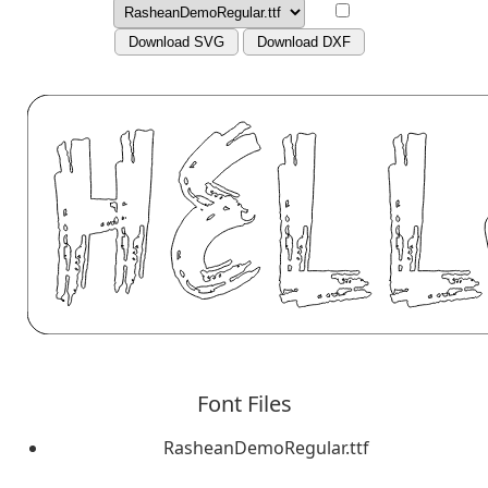
Download SVG
Download DXF
Font Files
RasheanDemoRegular.ttf