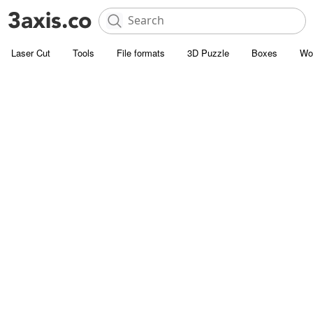
Laser Cut
Tools
File formats
3D Puzzle
Boxes
Wo