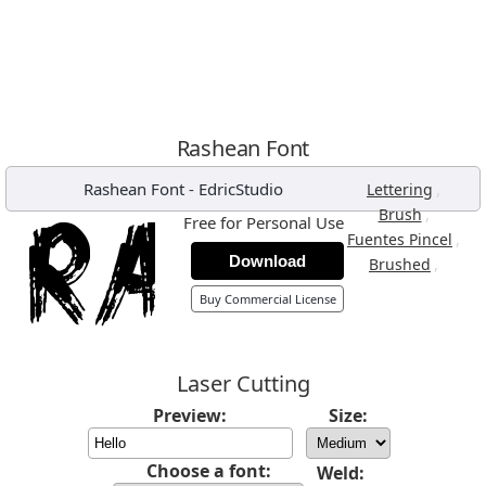
Rashean Font
Rashean Font
-
EdricStudio
,
Lettering
,
Brush
Free for Personal Use
,
Fuentes Pincel
Download
,
Brushed
Buy Commercial License
Laser Cutting
Preview:
Size:
Choose a font:
Weld: