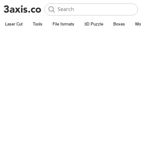
Laser Cut
Tools
File formats
3D Puzzle
Boxes
Wo