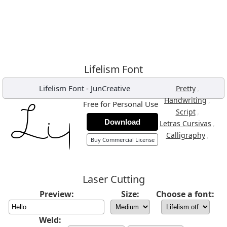
Lifelism Font
Lifelism Font
-
JunCreative
,
Pretty
,
Handwriting
Free for Personal Use
,
Script
Download
,
Letras Cursivas
,
Calligraphy
Buy Commercial License
Laser Cutting
Preview:
Size:
Choose a font:
Weld: