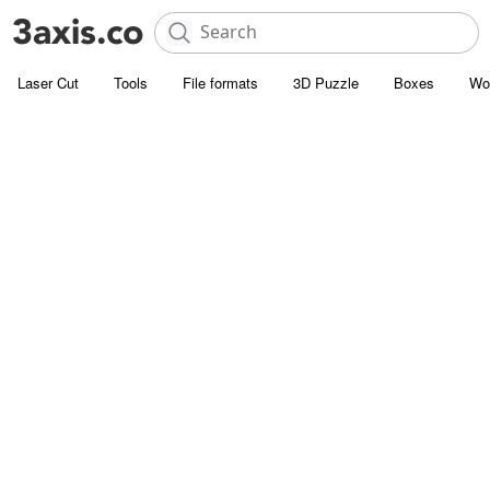
Laser Cut
Tools
File formats
3D Puzzle
Boxes
Wo