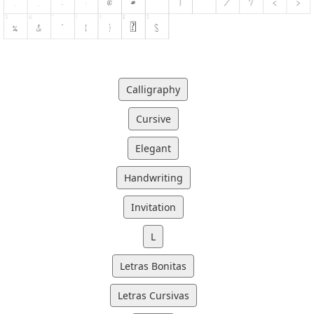
Calligraphy
Cursive
Elegant
Handwriting
Invitation
L
Letras Bonitas
Letras Cursivas