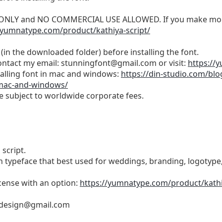
SE ONLY and NO COMMERCIAL USE ALLOWED. If you make mon
/yumnatype.com/product/kathiya-script/
(in the downloaded folder) before installing the font.
ontact my email:
stunningfont@gmail.com
or visit:
https://
stalling font in mac and windows:
https://din-studio.com/bl
-mac-and-windows/
be subject to worldwide corporate fees.
script.
n typeface that best used for weddings, branding, logotype
cense with an option:
https://yumnatype.com/product/kathi
design@gmail.com