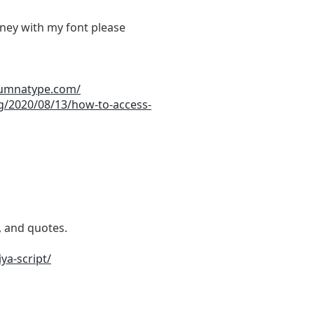
ey with my font please
yumnatype.com/
og/2020/08/13/how-to-access-
, and quotes.
ya-script/