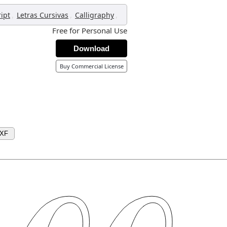
,
,
,
ript
Letras Cursivas
Calligraphy
Free for Personal Use
Download
Buy Commercial License
DXF