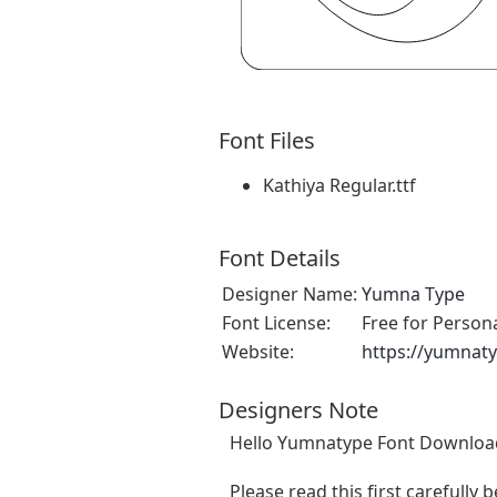
Font Files
Kathiya Regular.ttf
Font Details
Designer Name:
Yumna Type
Font License:
Free for Person
Website:
https://yumnat
Designers Note
Hello Yumnatype Font Downloa
Please read this first carefully b