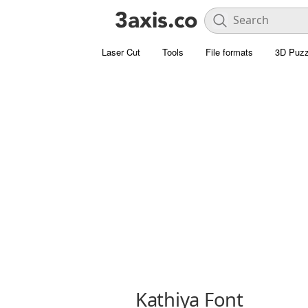
Laser Cut
Tools
File formats
3D Puzz
Kathiya Font