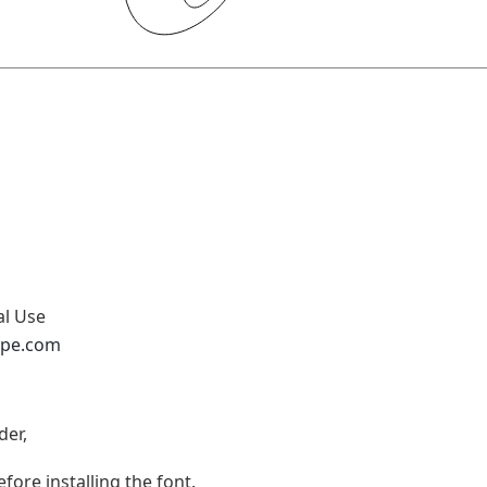
al Use
ype.com
der,
efore installing the font.