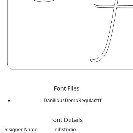
Font Files
DanillousDemoRegular.ttf
Font Details
Designer Name:
nihstudio