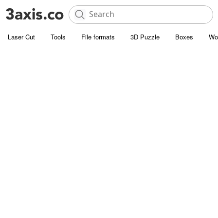
Laser Cut
Tools
File formats
3D Puzzle
Boxes
Wo