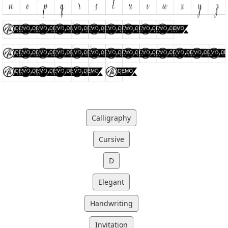
Calligraphy
Cursive
D
Elegant
Handwriting
Invitation