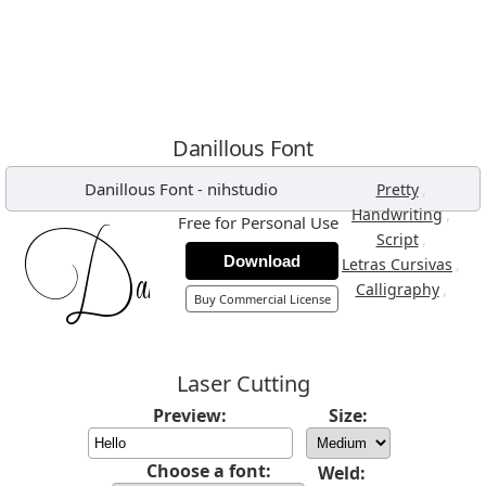
Danillous Font
Danillous Font
-
nihstudio
,
Pretty
,
Handwriting
Free for Personal Use
,
Script
Download
,
Letras Cursivas
,
Calligraphy
Buy Commercial License
Laser Cutting
Preview:
Size:
Choose a font:
Weld: