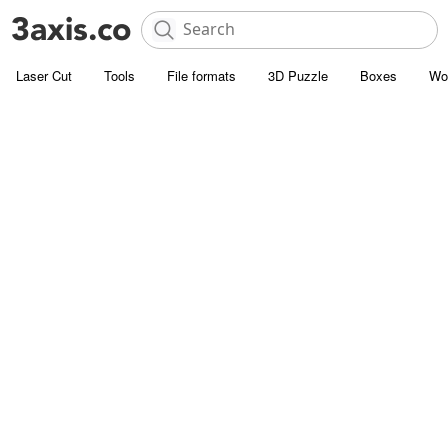
Laser Cut
Tools
File formats
3D Puzzle
Boxes
Wo