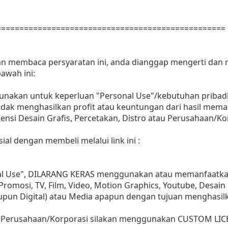
==================================================
dan membaca persyaratan ini, anda dianggap mengerti dan
awah ini:
gunakan untuk keperluan "Personal Use"/kebutuhan pribadi
as tidak menghasilkan profit atau keuntungan dari hasil m
Agensi Desain Grafis, Percetakan, Distro atau Perusahaan/Ko
ial dengan membeli melalui link ini :
nal Use", DILARANG KERAS menggunakan atau memanfaatkan
, Promosi, TV, Film, Video, Motion Graphics, Youtube, Desain
aupun Digital) atau Media apapun dengan tujuan menghasil
 Perusahaan/Korporasi silakan menggunakan CUSTOM LIC