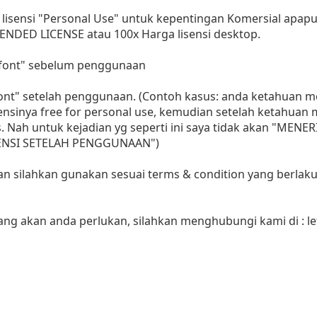
lisensi "Personal Use" untuk kepentingan Komersial apap
ENDED LICENSE atau 100x Harga lisensi desktop.
i font" sebelum penggunaan
 font" setelah penggunaan. (Contoh kasus: anda ketahuan
sensinya free for personal use, kemudian setelah ketahua
as. Nah untuk kejadian yg seperti ini saya tidak akan "MENE
LISENSI SETELAH PENGGUNAAN")
aan silahkan gunakan sesuai terms & condition yang berlaku
yang akan anda perlukan, silahkan menghubungi kami di :
l