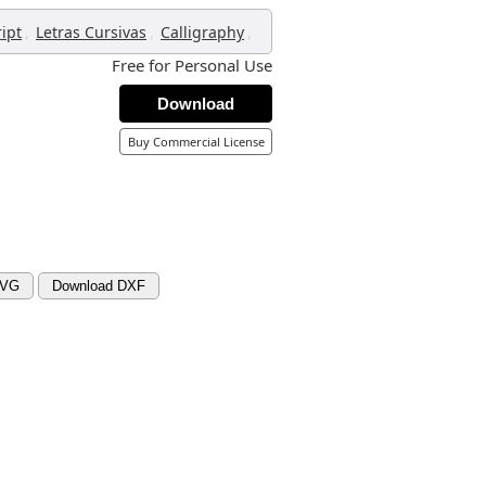
,
,
,
ript
Letras Cursivas
Calligraphy
Free for Personal Use
Download
Buy Commercial License
SVG
Download DXF