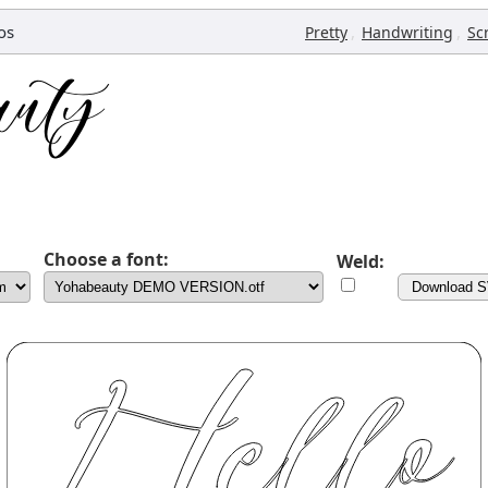
os
,
,
Pretty
Handwriting
Sc
Choose a font:
Weld:
Download 