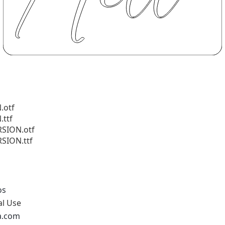
.otf
ttf
RSION.otf
RSION.ttf
os
al Use
na.com