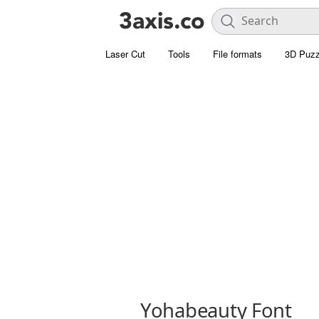
Laser Cut
Tools
File formats
3D Puzz
Yohabeauty Font