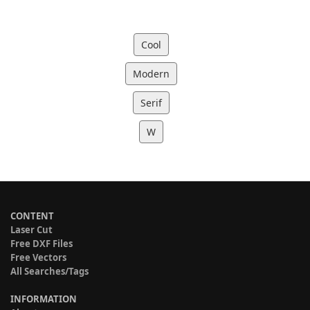
Cool
Modern
Serif
W
CONTENT
Laser Cut
Free DXF Files
Free Vectors
All Searches/Tags
INFORMATION