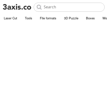
Laser Cut
Tools
File formats
3D Puzzle
Boxes
Wo