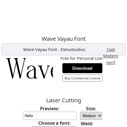
Wave Vayau Font
Wave Vayau Font
-
Denustudios
,
Cool
,
Modern
Free for Personal Use
,
Serif
Download
Buy Commercial License
Laser Cutting
Preview:
Size:
Choose a font:
Weld: