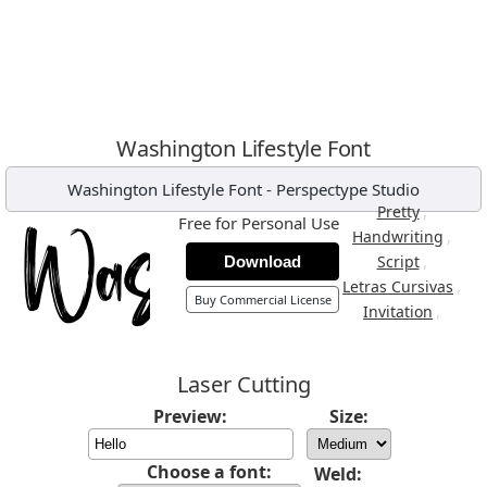
Washington Lifestyle Font
Washington Lifestyle Font
-
Perspectype Studio
,
Pretty
Free for Personal Use
,
Handwriting
,
Script
Download
,
Letras Cursivas
Buy Commercial License
,
Invitation
Laser Cutting
Preview:
Size:
Choose a font:
Weld: