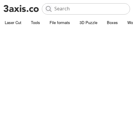
Laser Cut
Tools
File formats
3D Puzzle
Boxes
Wo