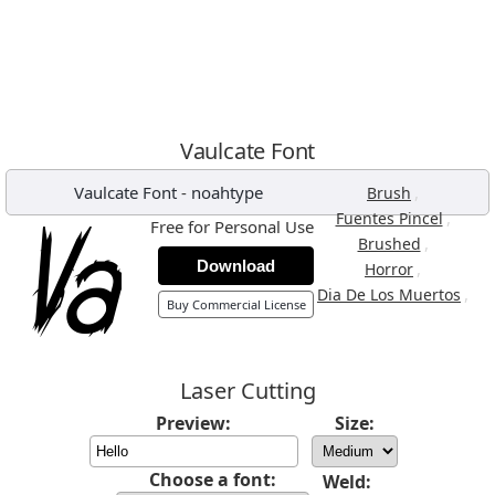
Vaulcate Font
Vaulcate Font
-
noahtype
,
Brush
,
Fuentes Pincel
Free for Personal Use
,
Brushed
Download
,
Horror
,
Dia De Los Muertos
Buy Commercial License
Laser Cutting
Preview:
Size:
Choose a font:
Weld: