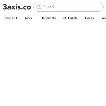
Laser Cut
Tools
File formats
3D Puzzle
Boxes
Wo