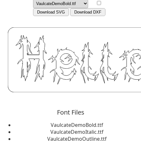
Download SVG
Download DXF
Font Files
VaulcateDemoBold.ttf
VaulcateDemoItalic.ttf
VaulcateDemoOutline.ttf