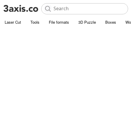
Laser Cut
Tools
File formats
3D Puzzle
Boxes
Wo