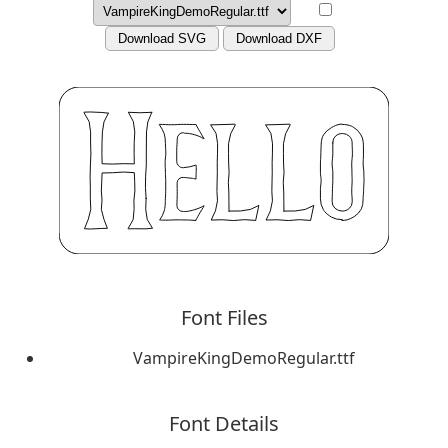
Download SVG
Download DXF
Font Files
VampireKingDemoRegular.ttf
Font Details