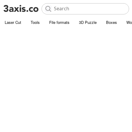
Laser Cut
Tools
File formats
3D Puzzle
Boxes
Wo