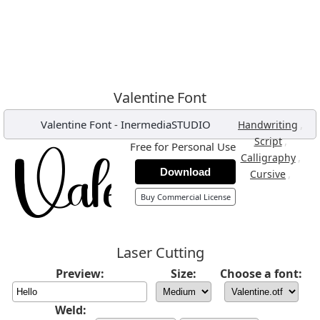
Valentine Font
Valentine Font
-
InermediaSTUDIO
,
Handwriting
,
Script
Free for Personal Use
,
Calligraphy
Download
,
Cursive
Buy Commercial License
Laser Cutting
Preview:
Size:
Choose a font:
Weld: