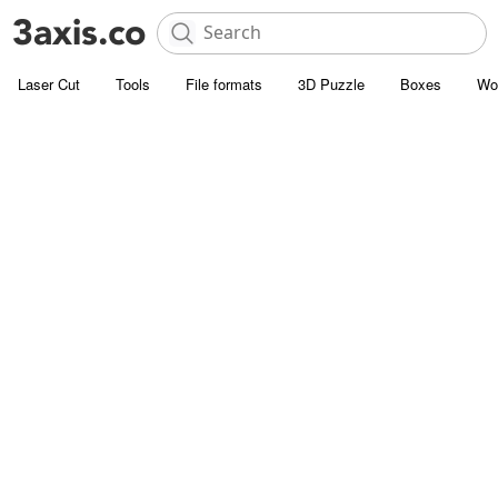
Laser Cut
Tools
File formats
3D Puzzle
Boxes
Wo