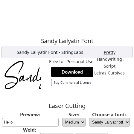
Sandy Lailyatir Font
Sandy Lailyatir Font
-
StringLabs
,
Pretty
,
Handwriting
Free for Personal Use
,
Script
Download
,
Letras Cursivas
Buy Commercial License
Laser Cutting
Preview:
Size:
Choose a font:
Weld: