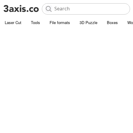
Laser Cut
Tools
File formats
3D Puzzle
Boxes
Wo