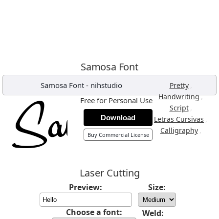
Samosa Font
Samosa Font
-
nihstudio
,
Pretty
,
Handwriting
Free for Personal Use
,
Script
Download
,
Letras Cursivas
,
Calligraphy
Buy Commercial License
Laser Cutting
Preview:
Size:
Choose a font:
Weld: