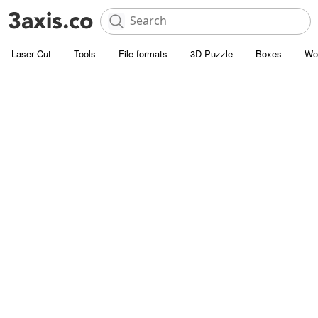
Laser Cut
Tools
File formats
3D Puzzle
Boxes
Wo