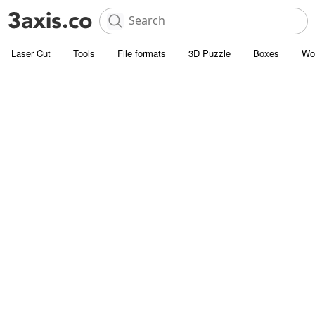
Laser Cut
Tools
File formats
3D Puzzle
Boxes
Wo