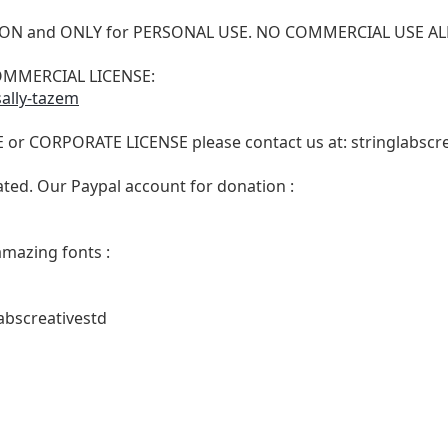
VERSION and ONLY for PERSONAL USE. NO COMMERCIAL USE 
 COMMERCIAL LICENSE:
sally-tazem
E or CORPORATE LICENSE please contact us at:
stringlabsc
ated. Our Paypal account for donation :
amazing fonts :
abscreativestd