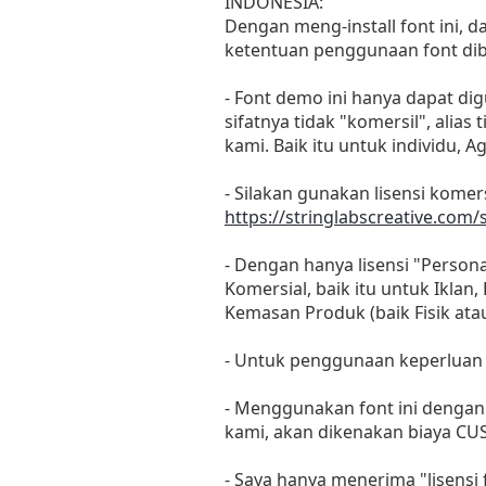
INDONESIA:
Dengan meng-install font ini, 
ketentuan penggunaan font dib
- Font demo ini hanya dapat di
sifatnya tidak "komersil", ali
kami. Baik itu untuk individu, 
- Silakan gunakan lisensi komers
https://stringlabscreative.com/
- Dengan hanya lisensi "Perso
Komersial, baik itu untuk Iklan
Kemasan Produk (baik Fisik at
- Untuk penggunaan keperluan
- Menggunakan font ini dengan 
kami, akan dikenakan biaya CU
- Saya hanya menerima "lisens