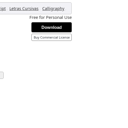
,
,
,
ript
Letras Cursivas
Calligraphy
Free for Personal Use
Download
Buy Commercial License