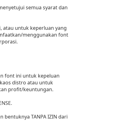
 menyetujui semua syarat dan
, atau untuk keperluan yang
emanfaatkan/menggunakan font
rporasi.
 font ini untuk kepeluan
 kaos distro atau untuk
kan profit/keuntungan.
ENSE.
un bentuknya TANPA IZIN dari