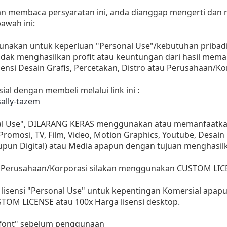
dan membaca persyaratan ini, anda dianggap mengerti dan
awah ini:
gunakan untuk keperluan "Personal Use"/kebutuhan pribadi
as tidak menghasilkan profit atau keuntungan dari hasil m
Agensi Desain Grafis, Percetakan, Distro atau Perusahaan/Ko
ial dengan membeli melalui link ini :
sally-tazem
nal Use", DILARANG KERAS menggunakan atau memanfaatkan
, Promosi, TV, Film, Video, Motion Graphics, Youtube, Desain
aupun Digital) atau Media apapun dengan tujuan menghasil
 Perusahaan/Korporasi silakan menggunakan CUSTOM LIC
lisensi "Personal Use" untuk kepentingan Komersial apap
STOM LICENSE atau 100x Harga lisensi desktop.
i font" sebelum penggunaan