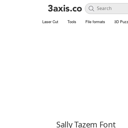
Laser Cut
Tools
File formats
3D Puzz
Sally Tazem Font