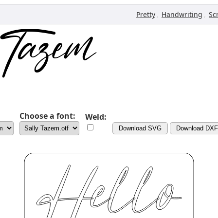
,
,
Pretty
Handwriting
Sc
Choose a font:
Weld:
Download SVG
Download DXF