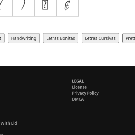
t
Handwriting
Letras Bonitas
Letras Cursivas
Pret
LEGAL
License
Privacy Policy
DMCA
 With Lid