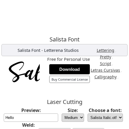
Salista Font
Salista Font
-
Letterena Studios
,
Lettering
,
Pretty
Free for Personal Use
,
Script
Download
,
Letras Cursivas
,
Calligraphy
Buy Commercial License
Laser Cutting
Preview:
Size:
Choose a font:
Weld: