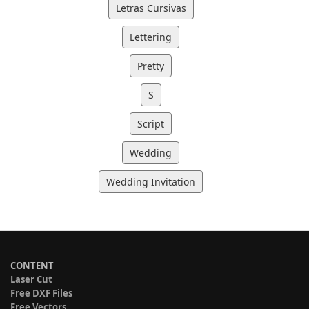
Letras Cursivas
Lettering
Pretty
S
Script
Wedding
Wedding Invitation
CONTENT
Laser Cut
Free DXF Files
Free Vectors