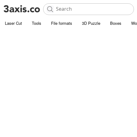
Laser Cut
Tools
File formats
3D Puzzle
Boxes
Wo