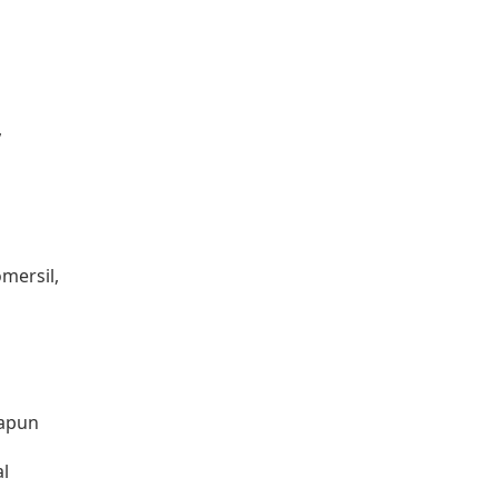
,
mersil,
papun
l