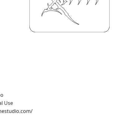
io
al Use
nestudio.com/