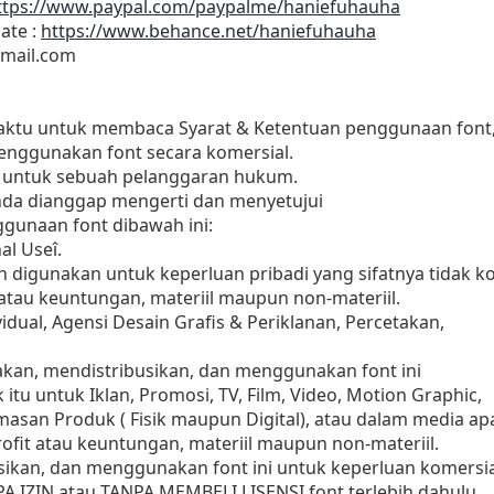
ttps://www.paypal.com/paypalme/haniefuhauha
ate :
https://www.behance.net/haniefuhauha
mail.com
waktu untuk membaca Syarat & Ketentuan penggunaan font
ggunakan font secara komersial.
n untuk sebuah pelanggaran hukum.
anda dianggap mengerti dan menyetujui
gunaan font dibawah ini:
al Useî.
eh digunakan untuk keperluan pribadi yang sifatnya tidak ko
 atau keuntungan, materiil maupun non-materiil.
idual, Agensi Desain Grafis & Periklanan, Percetakan,
an, mendistribusikan, dan menggunakan font ini
 itu untuk Iklan, Promosi, TV, Film, Video, Motion Graphic,
masan Produk ( Fisik maupun Digital), atau dalam media a
fit atau keuntungan, materiil maupun non-materiil.
ikan, dan menggunakan font ini untuk keperluan komersia
A IZIN atau TANPA MEMBELI LISENSI font terlebih dahulu