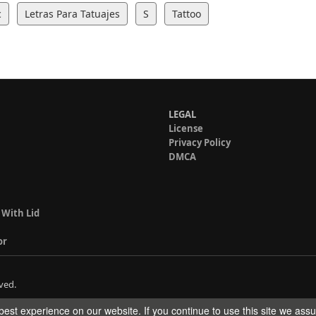
c
Letras Para Tatuajes
S
Tattoo
LEGAL
License
Privacy Policy
DMCA
 With Lid
or
ved.
est experience on our website. If you continue to use this site we ass