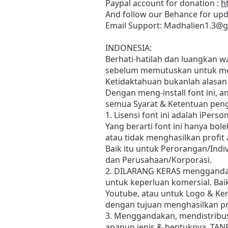
Paypal account for donation :
h
And follow our Behance for upd
Email Support:
Madhalien1.3@g
INDONESIA:
Berhati-hatilah dan luangkan 
sebelum memutuskan untuk men
Ketidaktahuan bukanlah alasa
Dengan meng-install font ini, 
semua Syarat & Ketentuan peng
1. Lisensi font ini adalah ìPerson
Yang berarti font ini hanya bol
atau tidak menghasilkan profit
Baik itu untuk Perorangan/Indiv
dan Perusahaan/Korporasi.
2. DILARANG KERAS menggandak
untuk keperluan komersial. Baik
Youtube, atau untuk Logo & Ke
dengan tujuan menghasilkan pro
3. Menggandakan, mendistribus
apapun jenis & bentuknya, TANP