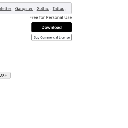
,
,
,
,
kletter
Gangster
Gothic
Tattoo
Free for Personal Use
Download
Buy Commercial License
 DXF