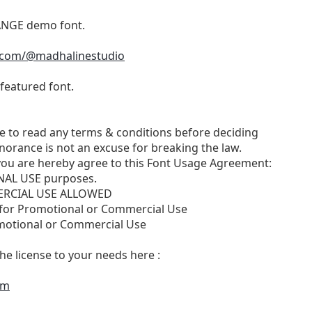
ANGE demo font.
.com/@madhalinestudio
featured font.
me to read any terms & conditions before deciding
gnorance is not an excuse for breaking the law.
, you are hereby agree to this Font Usage Agreement:
ONAL USE purposes.
RCIAL USE ALLOWED
 for Promotional or Commercial Use
motional or Commercial Use
he license to your needs here :
om