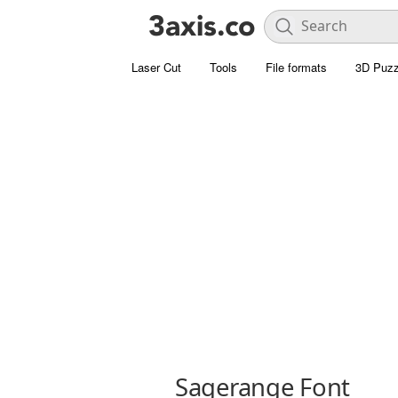
Laser Cut
Tools
File formats
3D Puzz
Sagerange Font