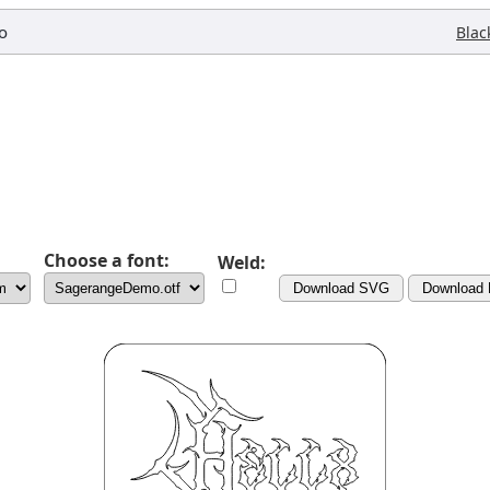
o
Blac
Choose a font:
Weld:
Download SVG
Download