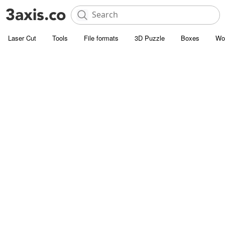
Laser Cut
Tools
File formats
3D Puzzle
Boxes
Wo