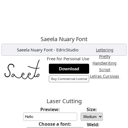
Saeela Nuary Font
Saeela Nuary Font
-
EdricStudio
,
Lettering
,
Pretty
Free for Personal Use
,
Handwriting
Download
,
Script
,
Letras Cursivas
Buy Commercial License
Laser Cutting
Preview:
Size:
Choose a font:
Weld: