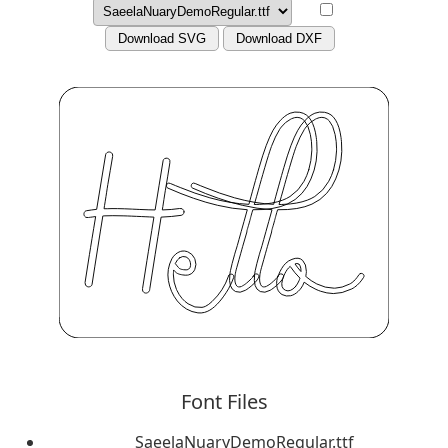
Download SVG
Download DXF
Font Files
SaeelaNuaryDemoRegular.ttf