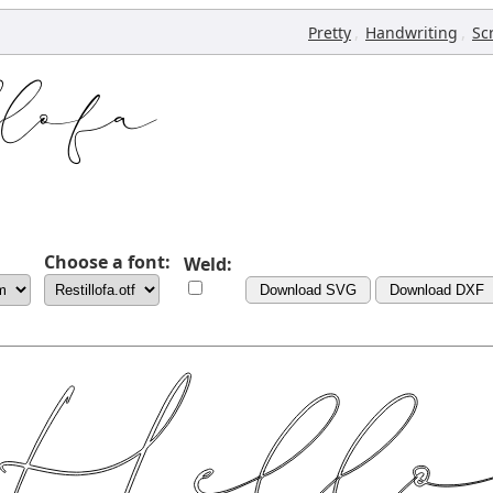
,
,
Pretty
Handwriting
Sc
Choose a font:
Weld:
Download SVG
Download DXF