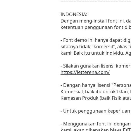
==========================
INDONESIA:
Dengan meng-install font ini, 
ketentuan penggunaan font dib
- Font demo ini hanya dapat di
sifatnya tidak "komersil", ali
kami. Baik itu untuk individu, 
- Silakan gunakan lisensi komers
https://letterena.com/
- Dengan hanya lisensi "Perso
Komersial, baik itu untuk Iklan
Kemasan Produk (baik Fisik at
- Untuk penggunaan keperluan
- Menggunakan font ini dengan 
kami, akan dikenakan biaya EXT