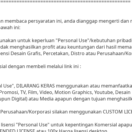
==================================================
dan membaca persyaratan ini, anda dianggap mengerti dan
awah ini:
gunakan untuk keperluan "Personal Use"/kebutuhan pribadi
as tidak menghasilkan profit atau keuntungan dari hasil m
Agensi Desain Grafis, Percetakan, Distro atau Perusahaan/Ko
ial dengan membeli melalui link ini :
nal Use", DILARANG KERAS menggunakan atau memanfaatkan
, Promosi, TV, Film, Video, Motion Graphics, Youtube, Desain
aupun Digital) atau Media apapun dengan tujuan menghasil
 Perusahaan/Korporasi silakan menggunakan CUSTOM LIC
lisensi "Personal Use" untuk kepentingan Komersial apap
ENDED LICENSE atau 100x Harga lisensi desktop.