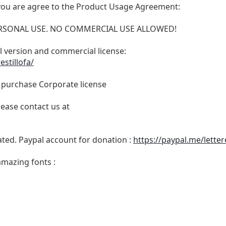
t, you are agree to the Product Usage Agreement:
 PERSONAL USE. NO COMMERCIAL USE ALLOWED!
ull version and commercial license:
stillofa/
o purchase Corporate license
lease contact us at
ated. Paypal account for donation :
https://paypal.me/lette
amazing fonts :