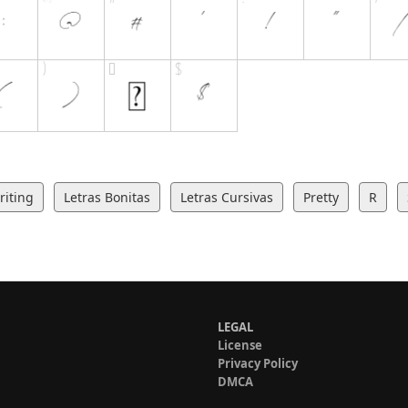
iting
Letras Bonitas
Letras Cursivas
Pretty
R
LEGAL
License
Privacy Policy
DMCA