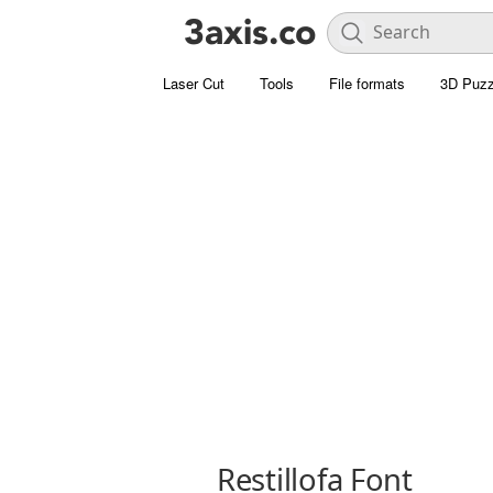
Laser Cut
Tools
File formats
3D Puzz
Restillofa Font