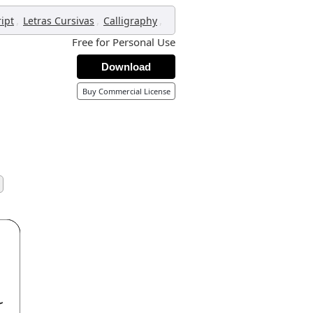
,
,
,
ript
Letras Cursivas
Calligraphy
Free for Personal Use
Download
Buy Commercial License