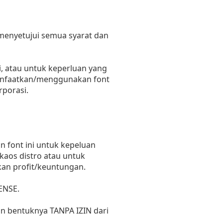
 menyetujui semua syarat dan
, atau untuk keperluan yang
emanfaatkan/menggunakan font
rporasi.
 font ini untuk kepeluan
 kaos distro atau untuk
kan profit/keuntungan.
ENSE.
un bentuknya TANPA IZIN dari