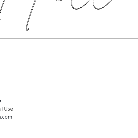
o
al Use
na.com