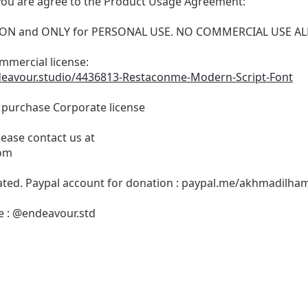
t, you are agree to the Product Usage Agreement:
VERSION and ONLY for PERSONAL USE. NO COMMERCIAL USE 
ommercial license:
deavour.studio/4436813-Restaconme-Modern-Script-Font
o purchase Corporate license
lease contact us at
com
iated. Paypal account for donation : paypal.me/akhmadilha
e : @endeavour.std