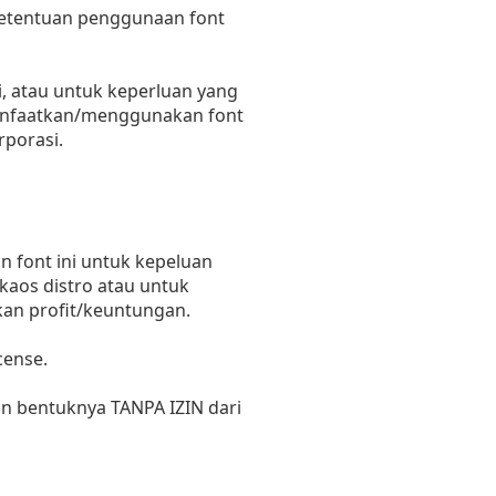
 ketentuan penggunaan font
, atau untuk keperluan yang
emanfaatkan/menggunakan font
rporasi.
 font ini untuk kepeluan
 kaos distro atau untuk
kan profit/keuntungan.
cense.
un bentuknya TANPA IZIN dari