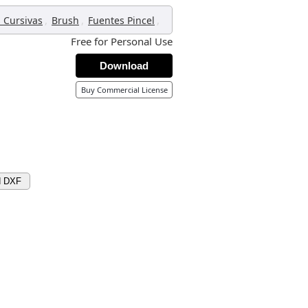
,
,
,
s Cursivas
Brush
Fuentes Pincel
Free for Personal Use
Download
Buy Commercial License
d DXF