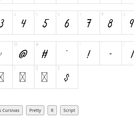
s Cursivas
Pretty
R
Script