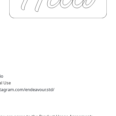
io
al Use
stagram.com/endeavour.std/