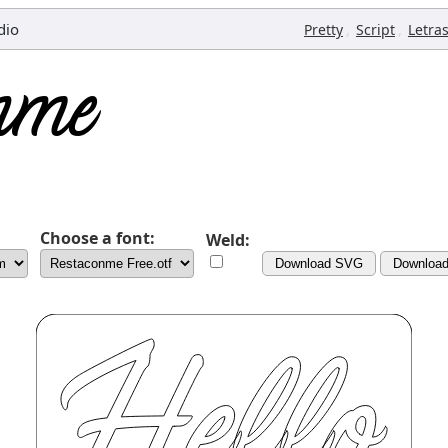
dio
,
,
Pretty
Script
Letra
Choose a font:
Weld:
Download SVG
Downloa