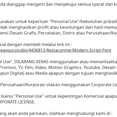
 anda dianggap mengerti dan menyetujui semua syarat dan
gunakan untuk keperluan "Personal Use"/kebutuhan pribadi
as tidak menghasilkan profit atau keuntungan dari hasil m
Agensi Desain Grafis, Percetakan, Distro atau Perusahaan/Ko
ial dengan membeli melalui link ini :
deavour.studio/4436813-Restaconme-Modern-Script-Font
nal Use", DILARANG KERAS menggunakan atau memanfaatkan
, Promosi, TV, Film, Video, Motion Graphics, Youtube, Desain
aupun Digital) atau Media apapun dengan tujuan menghasil
 Perusahaan/Korporasi silakan menggunakan Corporate Li
lisensi "Personal Use" untuk kepentingan Komersial apap
ORPORATE LICENSE.
yang akan anda perlukan, silahkan menghubungi kami di :