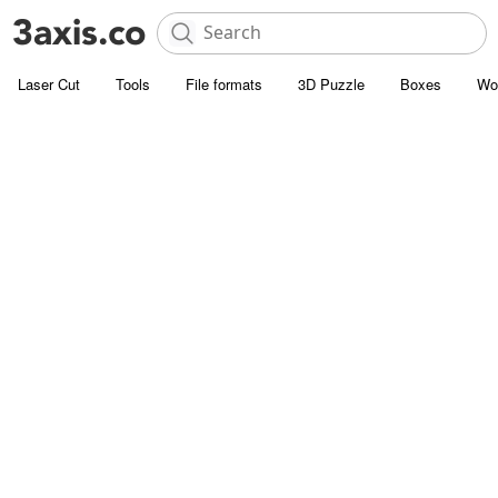
Laser Cut
Tools
File formats
3D Puzzle
Boxes
Wo