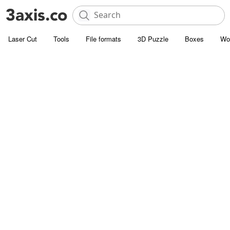
Laser Cut
Tools
File formats
3D Puzzle
Boxes
Wo