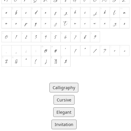
Calligraphy
Cursive
Elegant
Invitation