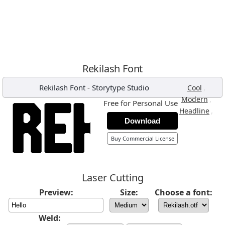
Rekilash Font
Rekilash Font
-
Storytype Studio
,
Cool
,
Modern
Free for Personal Use
,
Headline
Download
Buy Commercial License
Laser Cutting
Preview:
Size:
Choose a font:
Weld: