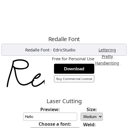
Redalle Font
Redalle Font
-
EdricStudio
,
Lettering
,
Pretty
Free for Personal Use
,
Handwriting
Download
Buy Commercial License
Laser Cutting
Preview:
Size:
Choose a font:
Weld: