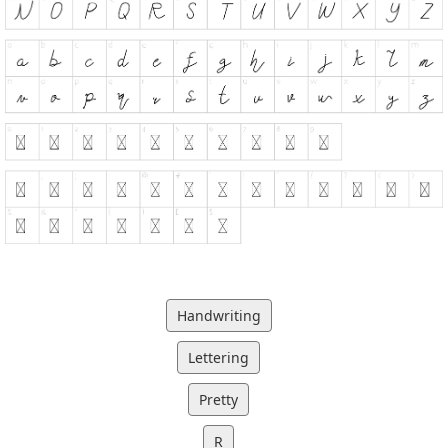
Handwriting
Lettering
Pretty
R