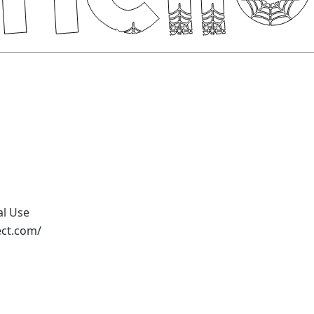
al Use
ect.com/