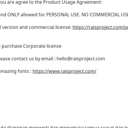
t, you are agree to the Product Usage Agreement:
N and ONLY allowed for PERSONAL USE. NO COMMERCIAL U
ull version and commercial license:
https://raisproject.com/p
o purchase Corporate license
lease contact us by email :
hello@raisproject.com
 amazing fonts :
https://www.raisproject.com/
 anda dianggap mengerti dan menyetujui semua syarat dan