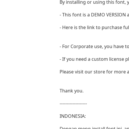
By installing or using this fon
- This font is a DEMO VERSIO
- Here is the link to purchase f
- For Corporate use, you have t
- If you need a custom license p
Please visit our store for more
Thank you.
-------------------
INDONESIA:
Dengan meng-install font ini,