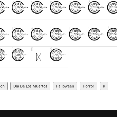
oon
Dia De Los Muertos
Halloween
Horror
R