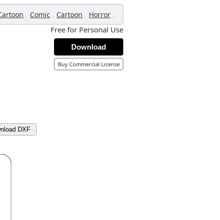
,
,
,
,
Cartoon
Comic
Cartoon
Horror
Free for Personal Use
Download
Buy Commercial License
nload DXF