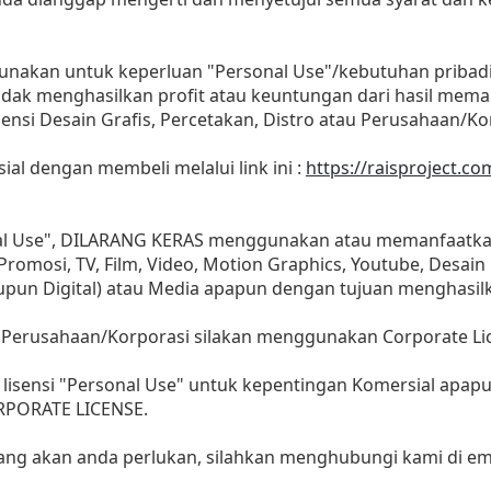
gunakan untuk keperluan "Personal Use"/kebutuhan pribad
as tidak menghasilkan profit atau keuntungan dari hasil m
Agensi Desain Grafis, Percetakan, Distro atau Perusahaan/Ko
sial dengan membeli melalui link ini :
https://raisproject.c
nal Use", DILARANG KERAS menggunakan atau memanfaatkan
, Promosi, TV, Film, Video, Motion Graphics, Youtube, Desain
aupun Digital) atau Media apapun dengan tujuan menghasil
 Perusahaan/Korporasi silakan menggunakan Corporate Li
lisensi "Personal Use" untuk kepentingan Komersial apap
ORPORATE LICENSE.
yang akan anda perlukan, silahkan menghubungi kami di ema