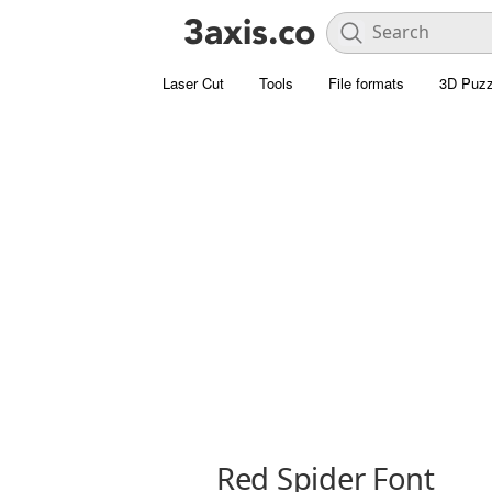
Laser Cut
Tools
File formats
3D Puzz
Red Spider Font