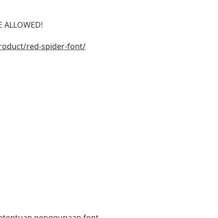
SE ALLOWED!
roduct/red-spider-font/
 ketentuan penggunaan font