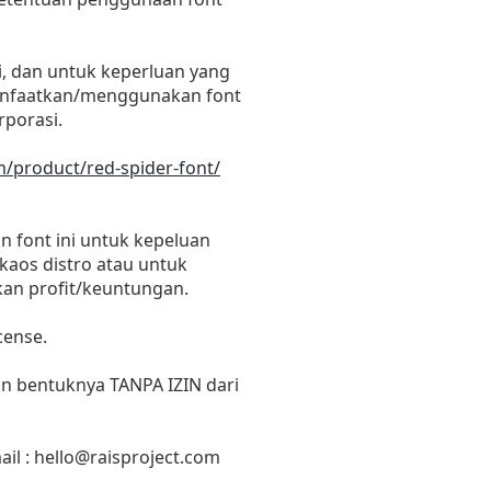
i, dan untuk keperluan yang
emanfaatkan/menggunakan font
rporasi.
om/product/red-spider-font/
 font ini untuk kepeluan
 kaos distro atau untuk
kan profit/keuntungan.
cense.
un bentuknya TANPA IZIN dari
il :
hello@raisproject.com