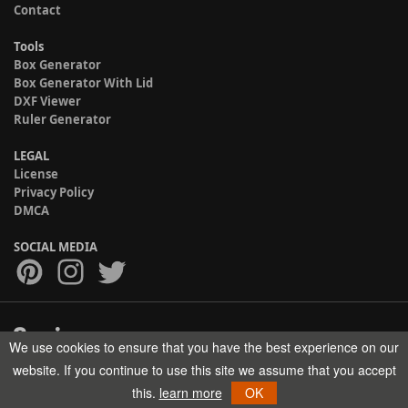
Contact
Tools
Box Generator
Box Generator With Lid
DXF Viewer
Ruler Generator
LEGAL
License
Privacy Policy
DMCA
SOCIAL MEDIA
We use cookies to ensure that you have the best experience on our
Copyright © 2017-2026 HELMAN TECH All rights reserved.
website. If you continue to use this site we assume that you accept
this.
learn more
OK