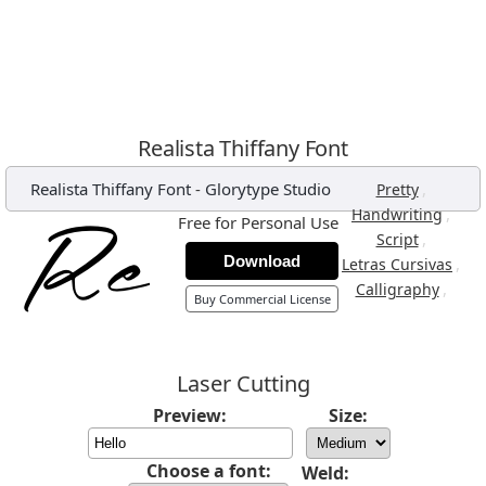
Realista Thiffany Font
Realista Thiffany Font
-
Glorytype Studio
,
Pretty
,
Handwriting
Free for Personal Use
,
Script
Download
,
Letras Cursivas
,
Calligraphy
Buy Commercial License
Laser Cutting
Preview:
Size:
Choose a font:
Weld: