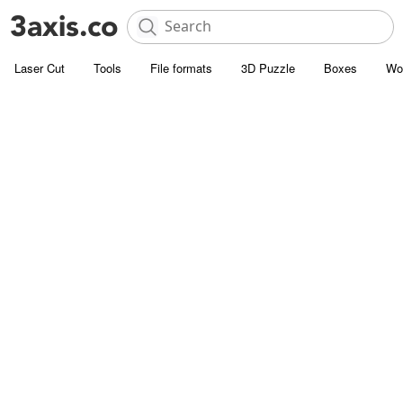
Laser Cut
Tools
File formats
3D Puzzle
Boxes
Wo