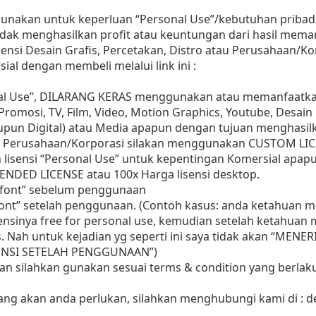
gunakan untuk keperluan “Personal Use”/kebutuhan pribadi
as tidak menghasilkan profit atau keuntungan dari hasil m
Agensi Desain Grafis, Percetakan, Distro atau Perusahaan/Ko
ial dengan membeli melalui link ini :
nal Use”, DILARANG KERAS menggunakan atau memanfaatkan
, Promosi, TV, Film, Video, Motion Graphics, Youtube, Desain
aupun Digital) atau Media apapun dengan tujuan menghasil
 Perusahaan/Korporasi silakan menggunakan CUSTOM LIC
 lisensi “Personal Use” untuk kepentingan Komersial apap
ENDED LICENSE atau 100x Harga lisensi desktop.
i font” sebelum penggunaan
 font” setelah penggunaan. (Contoh kasus: anda ketahuan
sensinya free for personal use, kemudian setelah ketahua
as. Nah untuk kejadian yg seperti ini saya tidak akan “MENE
ISENSI SETELAH PENGGUNAAN”)
aan silahkan gunakan sesuai terms & condition yang berlaku
yang akan anda perlukan, silahkan menghubungi kami di :
d