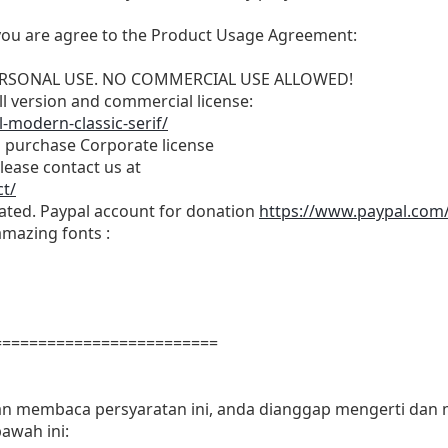
t, you are agree to the Product Usage Agreement:
r PERSONAL USE. NO COMMERCIAL USE ALLOWED!
ull version and commercial license:
-modern-classic-serif/
o purchase Corporate license
lease contact us at
t/
iated. Paypal account for donation
https://www.paypal.com
amazing fonts :
=========================
dan membaca persyaratan ini, anda dianggap mengerti dan
awah ini: