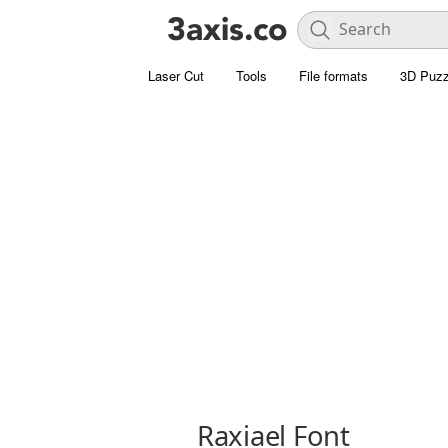
Laser Cut
Tools
File formats
3D Puzz
Raxiael Font