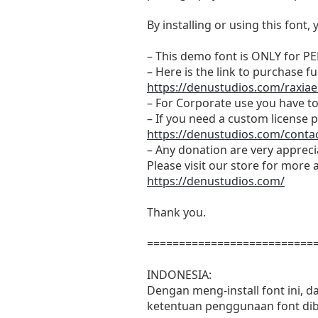
By installing or using this fon
– This demo font is ONLY fo
– Here is the link to purchase f
https://denustudios.com/raxiael
– For Corporate use you have t
– If you need a custom license p
https://denustudios.com/contac
– Any donation are very apprec
Please visit our store for more 
https://denustudios.com/
Thank you.
==========================
INDONESIA:
Dengan meng-install font ini, 
ketentuan penggunaan font dib