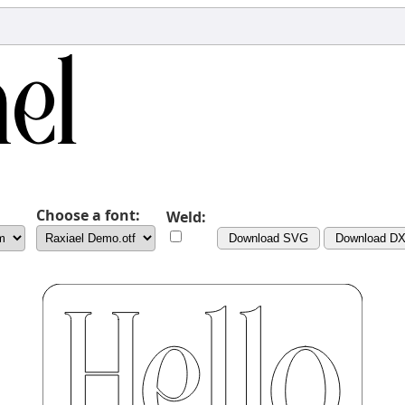
Choose a font:
Weld:
Download SVG
Download D