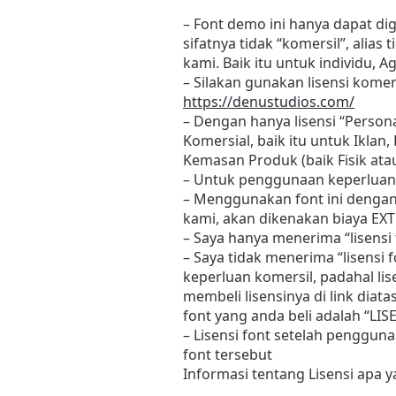
– Font demo ini hanya dapat di
sifatnya tidak “komersil”, ali
kami. Baik itu untuk individu, 
– Silakan gunakan lisensi komers
https://denustudios.com/
– Dengan hanya lisensi “Perso
Komersial, baik itu untuk Iklan
Kemasan Produk (baik Fisik at
– Untuk penggunaan keperluan
– Menggunakan font ini dengan
kami, akan dikenakan biaya EXT
– Saya hanya menerima “lisens
– Saya tidak menerima “lisensi
keperluan komersil, padahal li
membeli lisensinya di link diat
font yang anda beli adalah “L
– Lisensi font setelah penggun
font tersebut
Informasi tentang Lisensi apa 