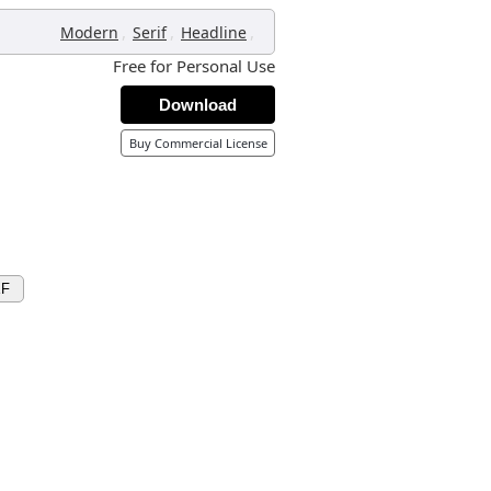
,
,
,
Modern
Serif
Headline
Free for Personal Use
Download
Buy Commercial License
XF