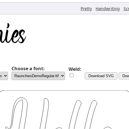
,
,
Pretty
Handwriting
Sc
Choose a font:
Weld:
Download SVG
Dow