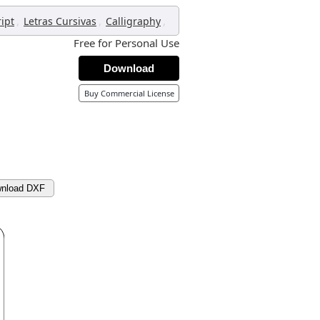
,
,
,
ript
Letras Cursivas
Calligraphy
Free for Personal Use
Download
Buy Commercial License
nload DXF