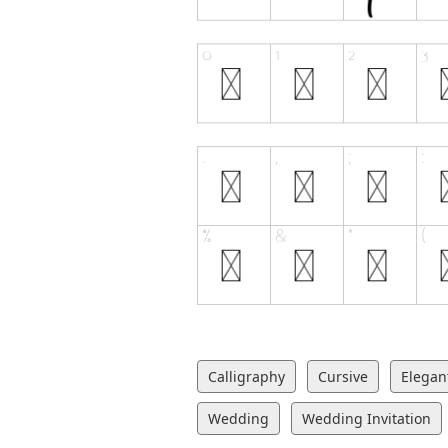
Calligraphy
Cursive
Elegan
Wedding
Wedding Invitation