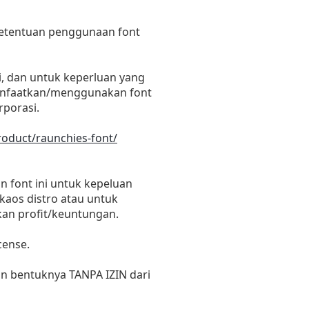
 ketentuan penggunaan font
i, dan untuk keperluan yang
emanfaatkan/menggunakan font
rporasi.
roduct/raunchies-font/
 font ini untuk kepeluan
 kaos distro atau untuk
kan profit/keuntungan.
cense.
un bentuknya TANPA IZIN dari