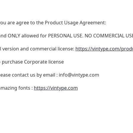
t, you are agree to the Product Usage Agreement:
N and ONLY allowed for PERSONAL USE. NO COMMERCIAL U
ull version and commercial license:
https://vintype.com/prod
o purchase Corporate license
lease contact us by email :
info@vintype.com
 amazing fonts :
https://vintype.com