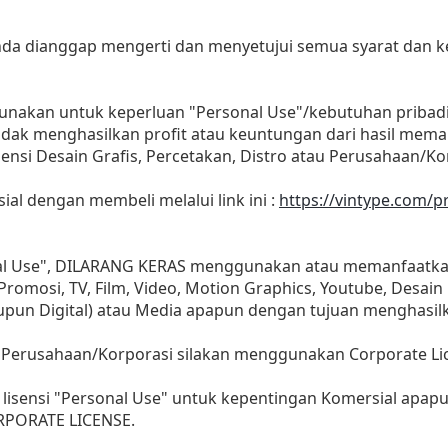
 anda dianggap mengerti dan menyetujui semua syarat dan
gunakan untuk keperluan "Personal Use"/kebutuhan pribad
as tidak menghasilkan profit atau keuntungan dari hasil m
Agensi Desain Grafis, Percetakan, Distro atau Perusahaan/Ko
sial dengan membeli melalui link ini :
https://vintype.com/p
nal Use", DILARANG KERAS menggunakan atau memanfaatkan
, Promosi, TV, Film, Video, Motion Graphics, Youtube, Desain
aupun Digital) atau Media apapun dengan tujuan menghasil
 Perusahaan/Korporasi silakan menggunakan Corporate Li
lisensi "Personal Use" untuk kepentingan Komersial apap
ORPORATE LICENSE.