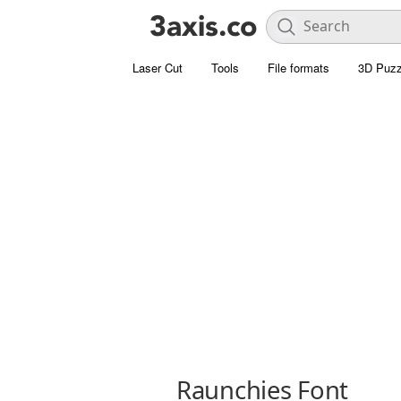
Laser Cut
Tools
File formats
3D Puzz
Raunchies Font