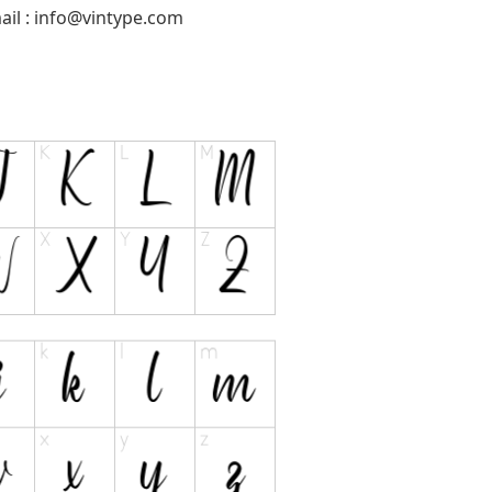
il :
info@vintype.com