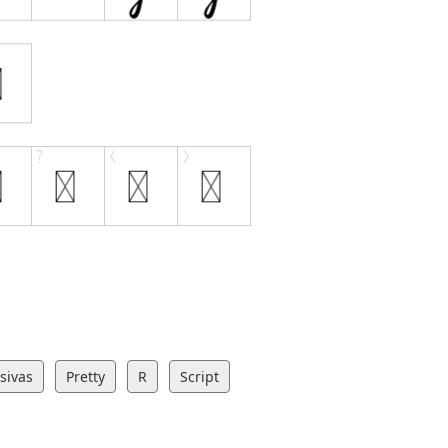
sivas
Pretty
R
Script