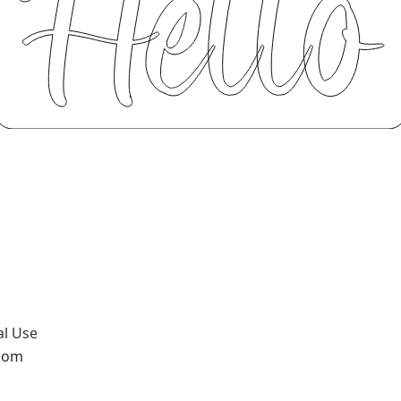
al Use
.com