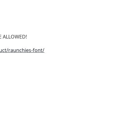
SE ALLOWED!
uct/raunchies-font/