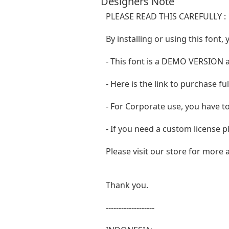
Designers Note
PLEASE READ THIS CAREFULLY :
By installing or using this fon
- This font is a DEMO VERSIO
- Here is the link to purchase f
- For Corporate use, you have t
- If you need a custom license p
Please visit our store for more
Thank you.
-------------------