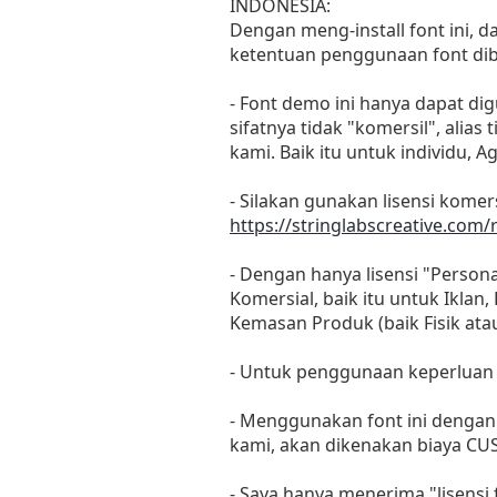
INDONESIA:
Dengan meng-install font ini, 
ketentuan penggunaan font dib
- Font demo ini hanya dapat di
sifatnya tidak "komersil", ali
kami. Baik itu untuk individu, 
- Silakan gunakan lisensi komers
https://stringlabscreative.com/r
- Dengan hanya lisensi "Perso
Komersial, baik itu untuk Iklan
Kemasan Produk (baik Fisik at
- Untuk penggunaan keperluan
- Menggunakan font ini dengan 
kami, akan dikenakan biaya CU
- Saya hanya menerima "lisens