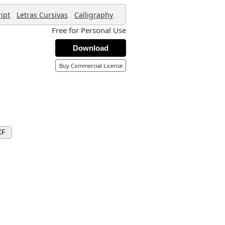
,
,
,
ript
Letras Cursivas
Calligraphy
Free for Personal Use
Download
Buy Commercial License
XF