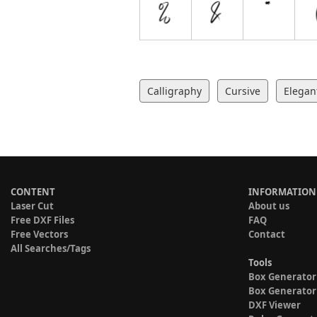
Calligraphy
Cursive
Elegan
CONTENT
INFORMATION
Laser Cut
About us
Free DXF Files
FAQ
Free Vectors
Contact
All Searches/Tags
Tools
Box Generator
Box Generator
DXF Viewer