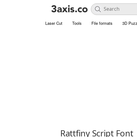
Laser Cut
Tools
File formats
3D Puzz
Rattfiny Script Font