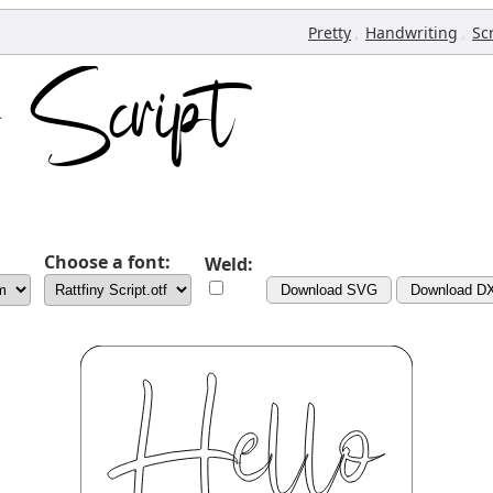
,
,
Pretty
Handwriting
Sc
Choose a font:
Weld:
Download SVG
Download D