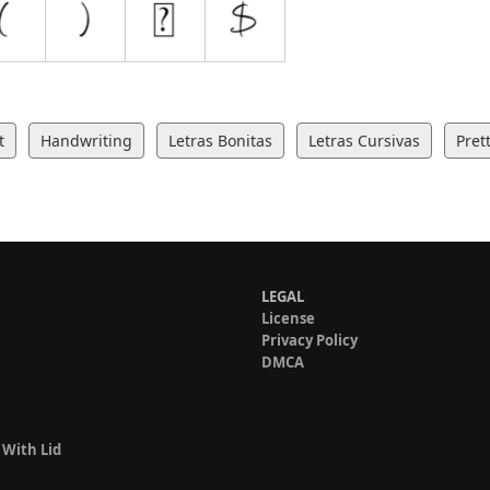
t
Handwriting
Letras Bonitas
Letras Cursivas
Pret
LEGAL
License
Privacy Policy
DMCA
 With Lid