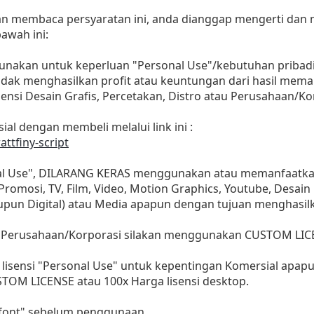
dan membaca persyaratan ini, anda dianggap mengerti dan
awah ini:
gunakan untuk keperluan "Personal Use"/kebutuhan pribadi
as tidak menghasilkan profit atau keuntungan dari hasil m
Agensi Desain Grafis, Percetakan, Distro atau Perusahaan/Ko
ial dengan membeli melalui link ini :
attfiny-script
nal Use", DILARANG KERAS menggunakan atau memanfaatkan
, Promosi, TV, Film, Video, Motion Graphics, Youtube, Desain
aupun Digital) atau Media apapun dengan tujuan menghasil
 Perusahaan/Korporasi silakan menggunakan CUSTOM LIC
lisensi "Personal Use" untuk kepentingan Komersial apap
STOM LICENSE atau 100x Harga lisensi desktop.
i font" sebelum penggunaan