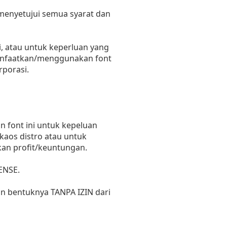
 menyetujui semua syarat dan
, atau untuk keperluan yang
emanfaatkan/menggunakan font
rporasi.
 font ini untuk kepeluan
 kaos distro atau untuk
kan profit/keuntungan.
ENSE.
un bentuknya TANPA IZIN dari