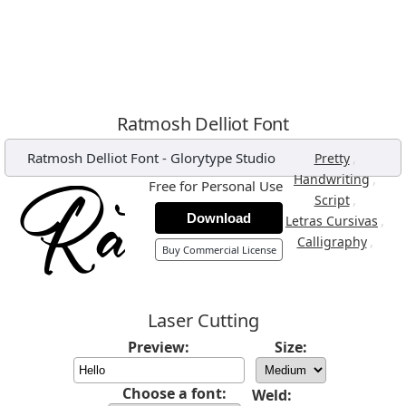
Ratmosh Delliot Font
Ratmosh Delliot Font
-
Glorytype Studio
,
Pretty
,
Handwriting
Free for Personal Use
,
Script
Download
,
Letras Cursivas
,
Calligraphy
Buy Commercial License
Laser Cutting
Preview:
Size:
Choose a font:
Weld: