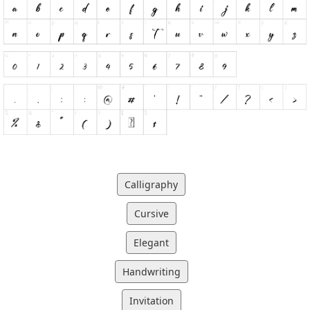
Calligraphy
Cursive
Elegant
Handwriting
Invitation