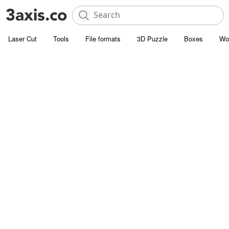
Laser Cut
Tools
File formats
3D Puzzle
Boxes
Wo