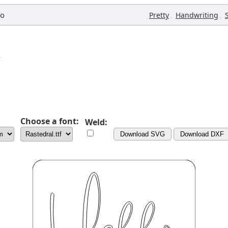
io
,
,
Pretty
Handwriting
Choose a font:
Weld:
Download SVG
Download DXF