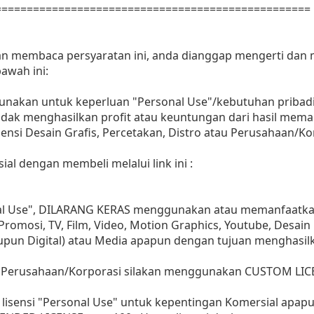
==================================================
dan membaca persyaratan ini, anda dianggap mengerti dan
awah ini:
gunakan untuk keperluan "Personal Use"/kebutuhan pribadi
as tidak menghasilkan profit atau keuntungan dari hasil m
Agensi Desain Grafis, Percetakan, Distro atau Perusahaan/Ko
ial dengan membeli melalui link ini :
nal Use", DILARANG KERAS menggunakan atau memanfaatkan
, Promosi, TV, Film, Video, Motion Graphics, Youtube, Desain
aupun Digital) atau Media apapun dengan tujuan menghasil
 Perusahaan/Korporasi silakan menggunakan CUSTOM LIC
lisensi "Personal Use" untuk kepentingan Komersial apap