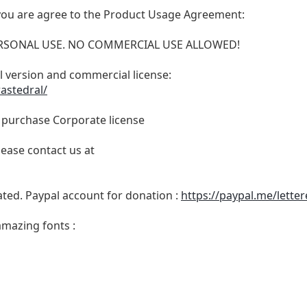
t, you are agree to the Product Usage Agreement:
 PERSONAL USE. NO COMMERCIAL USE ALLOWED!
ull version and commercial license:
astedral/
o purchase Corporate license
lease contact us at
ated. Paypal account for donation :
https://paypal.me/lette
amazing fonts :