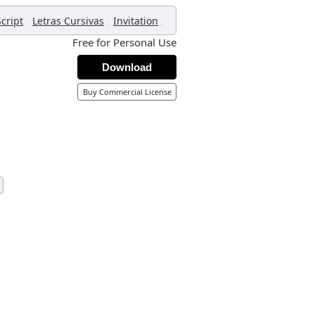
,
,
,
Script
Letras Cursivas
Invitation
Free for Personal Use
Download
Buy Commercial License