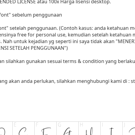
ENDED LICENSE atau 100x Harga lisensi desktop.
i font" sebelum penggunaan
 font" setelah penggunaan. (Contoh kasus: anda ketahuan
sensinya free for personal use, kemudian setelah ketahua
as. Nah untuk kejadian yg seperti ini saya tidak akan "MENE
LISENSI SETELAH PENGGUNAAN")
aan silahkan gunakan sesuai terms & condition yang berlaku
yang akan anda perlukan, silahkan menghubungi kami di :
s