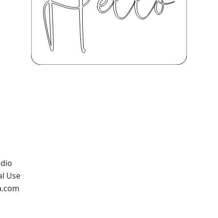
udio
al Use
na.com