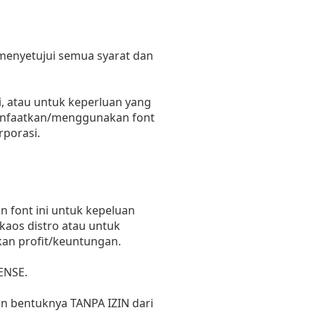
 menyetujui semua syarat dan
, atau untuk keperluan yang
emanfaatkan/menggunakan font
rporasi.
 font ini untuk kepeluan
 kaos distro atau untuk
kan profit/keuntungan.
ENSE.
un bentuknya TANPA IZIN dari