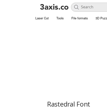
Laser Cut
Tools
File formats
3D Puzz
Rastedral Font