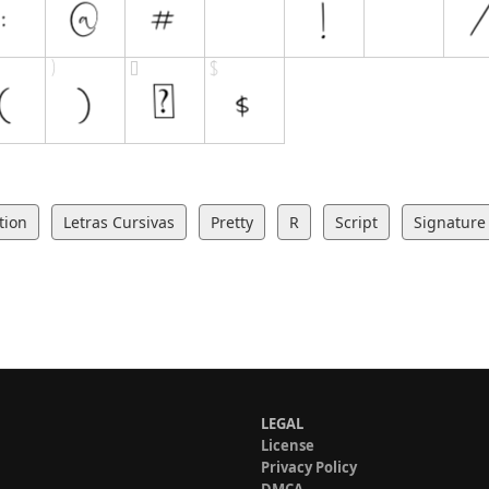
tion
Letras Cursivas
Pretty
R
Script
Signature
LEGAL
License
Privacy Policy
DMCA