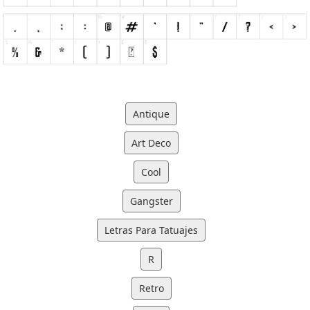
Antique
Art Deco
Cool
Gangster
Letras Para Tatuajes
R
Retro