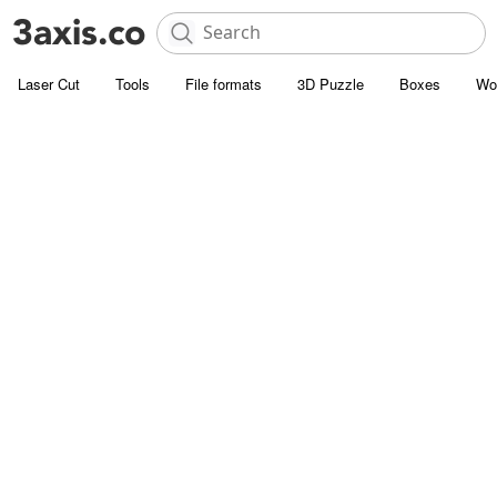
Laser Cut
Tools
File formats
3D Puzzle
Boxes
Wo