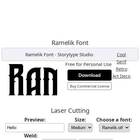
Ramelik Font
Ramelik Font
-
Storytype Studio
,
Cool
,
Serif
Free for Personal Use
,
Retro
Download
,
Art Deco
Buy Commercial License
Laser Cutting
Preview:
Size:
Choose a font:
Weld: