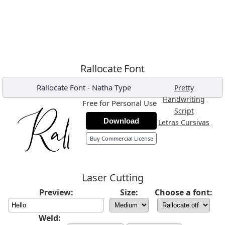
Rallocate Font
Rallocate Font
-
Natha Type
,
Pretty
,
Handwriting
Free for Personal Use
,
Script
Download
,
Letras Cursivas
Buy Commercial License
Laser Cutting
Preview:
Size:
Choose a font:
Weld: