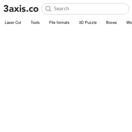
Laser Cut
Tools
File formats
3D Puzzle
Boxes
Wo