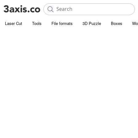
Laser Cut
Tools
File formats
3D Puzzle
Boxes
Wo