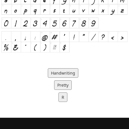
Handwriting
Pretty
R