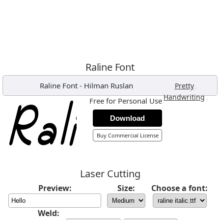
Raline Font
Raline Font
-
Hilman Ruslan
,
Pretty
,
Handwriting
Free for Personal Use
Download
Buy Commercial License
Laser Cutting
Preview:
Size:
Choose a font:
Weld: