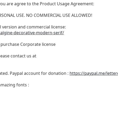
t, you are agree to the Product Usage Agreement:
 PERSONAL USE. NO COMMERCIAL USE ALLOWED!
ull version and commercial license:
ralgine-decorative-modern-serif/
o purchase Corporate license
lease contact us at
ated. Paypal account for donation :
https://paypal.me/lette
amazing fonts :