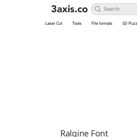
Laser Cut
Tools
File formats
3D Puzz
Ralgine Font