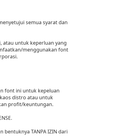
 menyetujui semua syarat dan
, atau untuk keperluan yang
emanfaatkan/menggunakan font
rporasi.
 font ini untuk kepeluan
 kaos distro atau untuk
kan profit/keuntungan.
ENSE.
un bentuknya TANPA IZIN dari