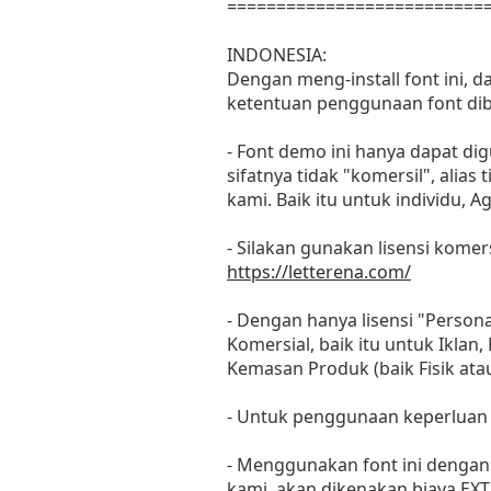
==========================
INDONESIA:
Dengan meng-install font ini, 
ketentuan penggunaan font dib
- Font demo ini hanya dapat di
sifatnya tidak "komersil", ali
kami. Baik itu untuk individu, 
- Silakan gunakan lisensi komers
https://letterena.com/
- Dengan hanya lisensi "Perso
Komersial, baik itu untuk Iklan
Kemasan Produk (baik Fisik at
- Untuk penggunaan keperluan
- Menggunakan font ini dengan 
kami, akan dikenakan biaya EXT