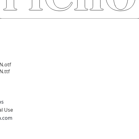
N.otf
N.ttf
os
al Use
na.com