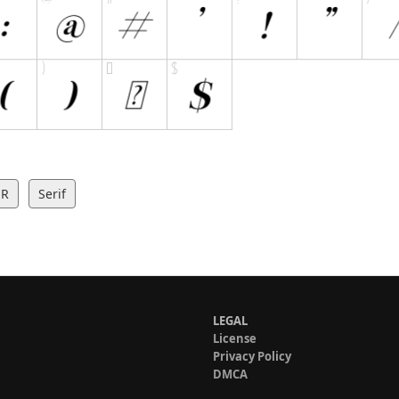
R
Serif
LEGAL
License
Privacy Policy
DMCA