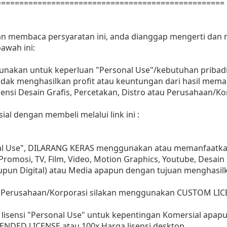
==================================================
dan membaca persyaratan ini, anda dianggap mengerti dan
awah ini:
gunakan untuk keperluan "Personal Use"/kebutuhan pribadi
as tidak menghasilkan profit atau keuntungan dari hasil m
Agensi Desain Grafis, Percetakan, Distro atau Perusahaan/Ko
ial dengan membeli melalui link ini :
nal Use", DILARANG KERAS menggunakan atau memanfaatkan
, Promosi, TV, Film, Video, Motion Graphics, Youtube, Desain
aupun Digital) atau Media apapun dengan tujuan menghasil
 Perusahaan/Korporasi silakan menggunakan CUSTOM LIC
lisensi "Personal Use" untuk kepentingan Komersial apap
ENDED LICENSE atau 100x Harga lisensi desktop.