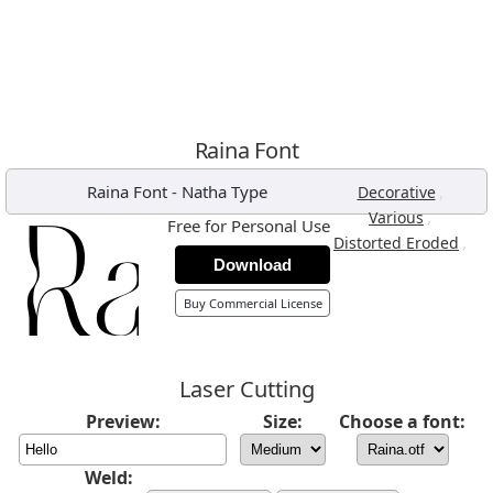
Raina Font
Raina Font
-
Natha Type
,
Decorative
,
Various
Free for Personal Use
,
Distorted Eroded
Download
Buy Commercial License
Laser Cutting
Preview:
Size:
Choose a font:
Weld: