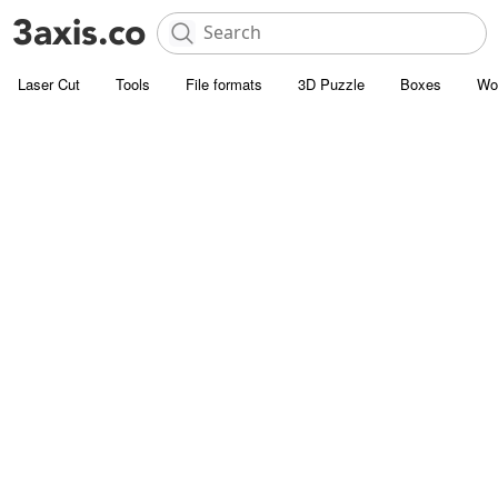
Laser Cut
Tools
File formats
3D Puzzle
Boxes
Wo