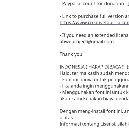
- Paypal account for donation :
- Link to purchase full version 
https://www.creativefabrica.co
- If you need an extended licens
ahweproject@gmail.com
Thank you.
====================
INDONESIA ( HARAP DIBACA !!! )
Halo, terima kasih sudah mendo
- Font ini hanya untuk penggu
- Jika anda ingin menggunakann
- Menggunakan font ini untuk
akan kami kenakan biaya denda 
Dengan meng-install font ini,
diatas
Informasi tentang Lisensi, sil