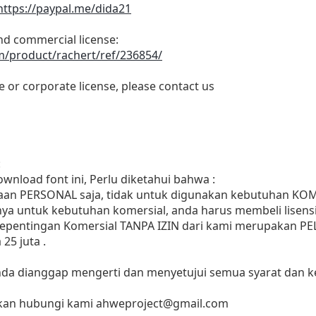
https://paypal.me/dida21
and commercial license:
m/product/rachert/ref/236854/
e or corporate license, please contact us
:
wnload font ini, Perlu diketahui bahwa :
naan PERSONAL saja, tidak untuk digunakan kebutuhan KO
ya untuk kebutuhan komersial, anda harus membeli lisensi
 kepentingan Komersial TANPA IZIN dari kami merupakan 
25 juta .
 anda dianggap mengerti dan menyetujui semua syarat dan
ahkan hubungi kami
ahweproject@gmail.com