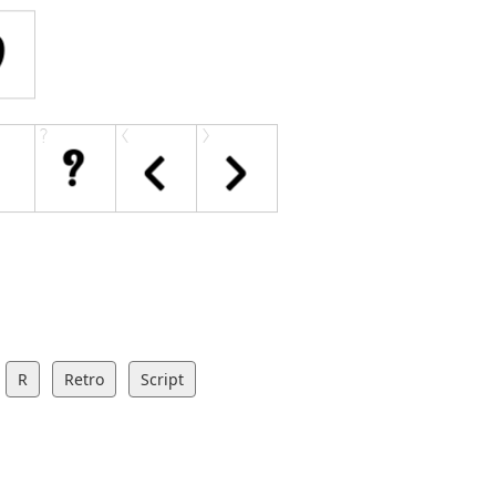
R
Retro
Script