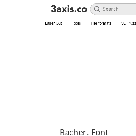
Laser Cut
Tools
File formats
3D Puzz
Rachert Font