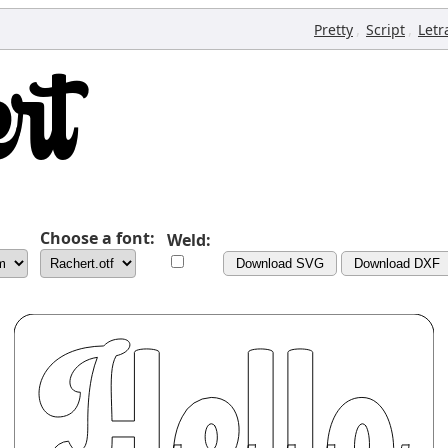
,
,
Pretty
Script
Letr
Choose a font:
Weld:
Download SVG
Download DXF