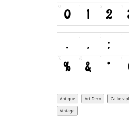
Antique
Art Deco
Calligrap
Vintage