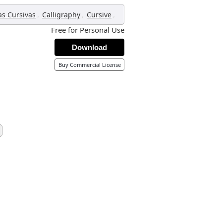
,
,
,
as Cursivas
Calligraphy
Cursive
Free for Personal Use
Download
Buy Commercial License