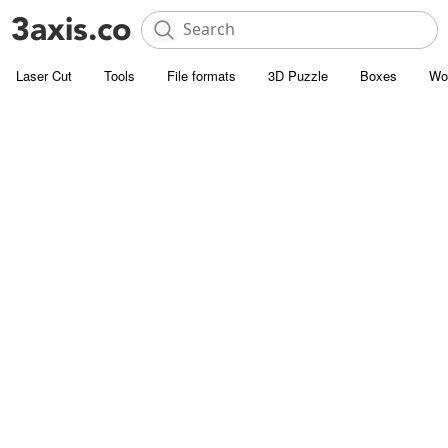
Laser Cut
Tools
File formats
3D Puzzle
Boxes
Wo