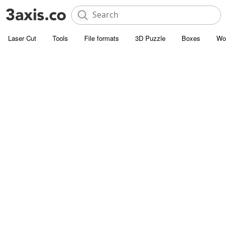
Laser Cut
Tools
File formats
3D Puzzle
Boxes
Wo