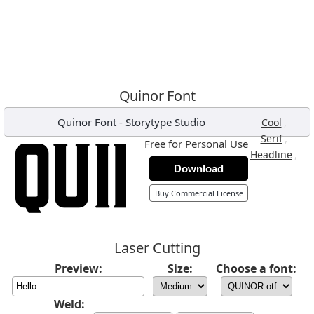
Quinor Font
Quinor Font
-
Storytype Studio
,
Cool
,
Serif
Free for Personal Use
,
Headline
Download
Buy Commercial License
Laser Cutting
Preview:
Size:
Choose a font:
Weld: