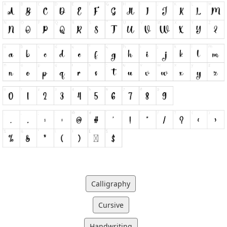
Calligraphy
Cursive
Handwriting