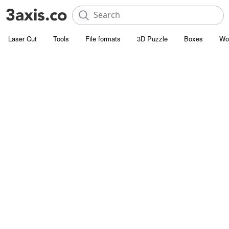
Laser Cut
Tools
File formats
3D Puzzle
Boxes
Wo