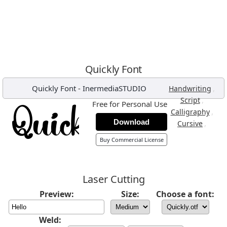
Quickly Font
Quickly Font
-
InermediaSTUDIO
,
Handwriting
,
Script
Free for Personal Use
,
Calligraphy
Download
,
Cursive
Buy Commercial License
Laser Cutting
Preview:
Size:
Choose a font:
Weld: