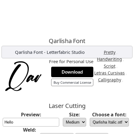
Qarlisha Font
Qarlisha Font
-
Letterfabric Studio
,
Pretty
,
Handwriting
Free for Personal Use
,
Script
Download
,
Letras Cursivas
,
Calligraphy
Buy Commercial License
Laser Cutting
Preview:
Size:
Choose a font:
Weld: