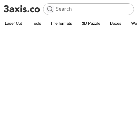
Laser Cut
Tools
File formats
3D Puzzle
Boxes
Wo