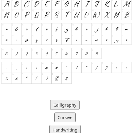
Calligraphy
Cursive
Handwriting