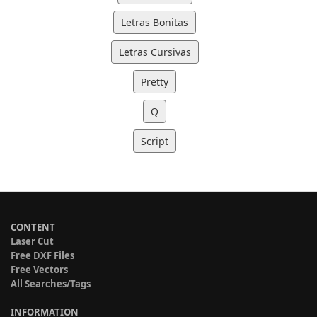
Letras Bonitas
Letras Cursivas
Pretty
Q
Script
CONTENT
Laser Cut
Free DXF Files
Free Vectors
All Searches/Tags
INFORMATION