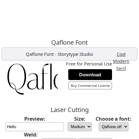
Qaflone Font
Qaflone Font
-
Storytype Studio
,
Cool
,
Modern
Free for Personal Use
,
Serif
Download
Buy Commercial License
Laser Cutting
Preview:
Size:
Choose a font:
Weld: