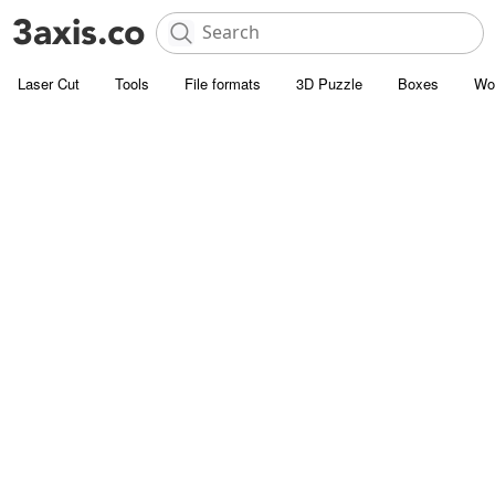
Laser Cut
Tools
File formats
3D Puzzle
Boxes
Wo