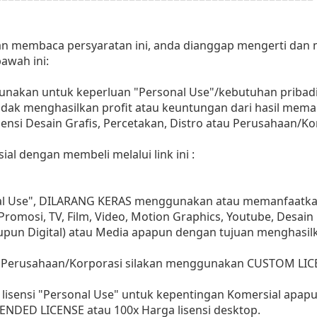
dan membaca persyaratan ini, anda dianggap mengerti dan
awah ini:
gunakan untuk keperluan "Personal Use"/kebutuhan pribadi
as tidak menghasilkan profit atau keuntungan dari hasil m
Agensi Desain Grafis, Percetakan, Distro atau Perusahaan/Ko
ial dengan membeli melalui link ini :
nal Use", DILARANG KERAS menggunakan atau memanfaatkan
, Promosi, TV, Film, Video, Motion Graphics, Youtube, Desain
aupun Digital) atau Media apapun dengan tujuan menghasil
 Perusahaan/Korporasi silakan menggunakan CUSTOM LIC
lisensi "Personal Use" untuk kepentingan Komersial apap
ENDED LICENSE atau 100x Harga lisensi desktop.