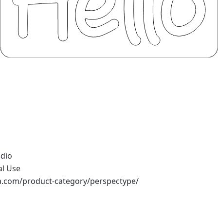
udio
al Use
na.com/product-category/perspectype/