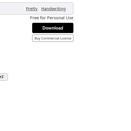
,
,
Pretty
Handwriting
Free for Personal Use
Download
Buy Commercial License
XF