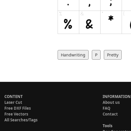
Handwriting
P
Pretty
CONTENT
INFORMATION
Laser Cut
About us
Free DXF Files
FAQ
Free Vectors
Contact
All Searches/Tags
Tools