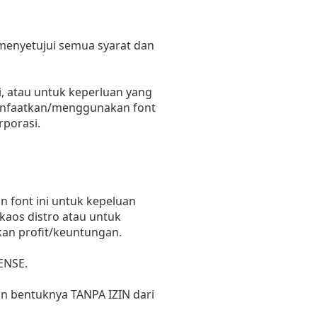
 menyetujui semua syarat dan
, atau untuk keperluan yang
emanfaatkan/menggunakan font
rporasi.
 font ini untuk kepeluan
 kaos distro atau untuk
kan profit/keuntungan.
ENSE.
un bentuknya TANPA IZIN dari