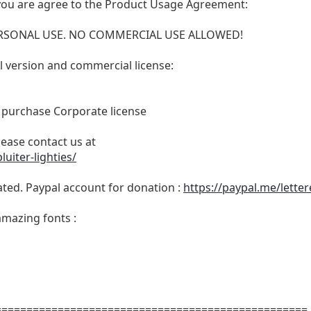
t, you are agree to the Product Usage Agreement:
 PERSONAL USE. NO COMMERCIAL USE ALLOWED!
ull version and commercial license:
o purchase Corporate license
lease contact us at
uiter-lighties/
ated. Paypal account for donation :
https://paypal.me/lette
amazing fonts :
==================================================