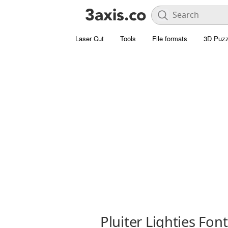
Laser Cut
Tools
File formats
3D Puzz
Pluiter Lighties Font