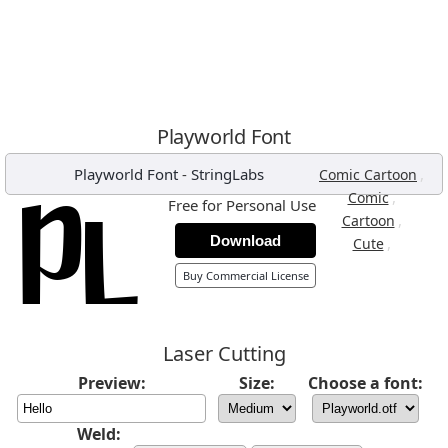
Playworld Font
Playworld Font
-
StringLabs
,
Comic Cartoon
,
Comic
Free for Personal Use
,
Cartoon
Download
,
Cute
Buy Commercial License
Laser Cutting
Preview:
Size:
Choose a font:
Weld: