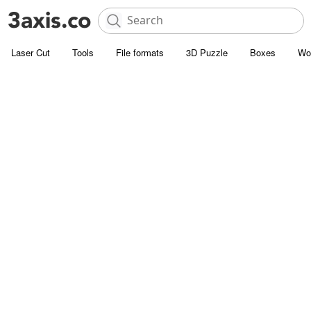
Laser Cut
Tools
File formats
3D Puzzle
Boxes
Wo