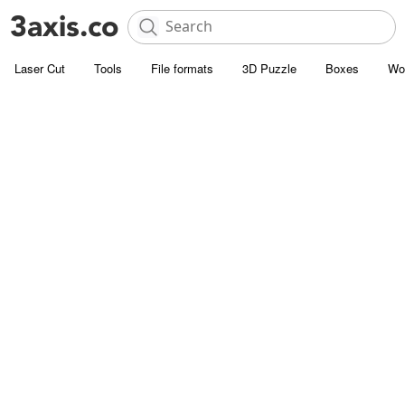
Laser Cut
Tools
File formats
3D Puzzle
Boxes
Wo