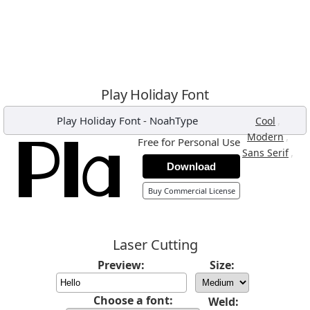
Play Holiday Font
Play Holiday Font
-
NoahType
,
Cool
,
Modern
Free for Personal Use
,
Sans Serif
Download
Buy Commercial License
Laser Cutting
Preview:
Size:
Choose a font:
Weld: