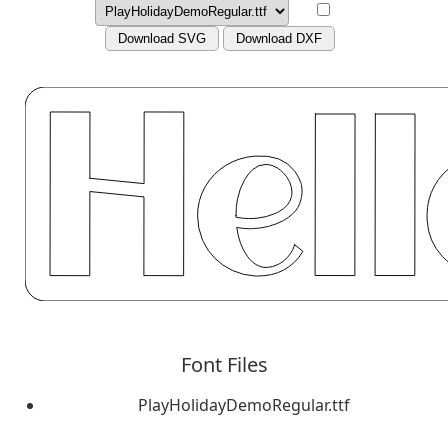
Download SVG
Download DXF
Font Files
PlayHolidayDemoRegular.ttf