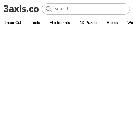
Laser Cut
Tools
File formats
3D Puzzle
Boxes
Wo