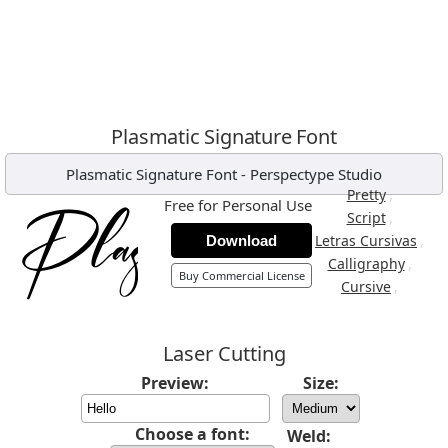
Plasmatic Signature Font
Plasmatic Signature Font
-
Perspectype Studio
,
Pretty
Free for Personal Use
,
Script
,
Letras Cursivas
Download
,
Calligraphy
Buy Commercial License
,
Cursive
Laser Cutting
Preview:
Size:
Choose a font:
Weld: