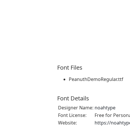
Font Files
PeanuthDemoRegular.ttf
Font Details
Designer Name:
noahtype
Font License:
Free for Person
Website:
https://noahty