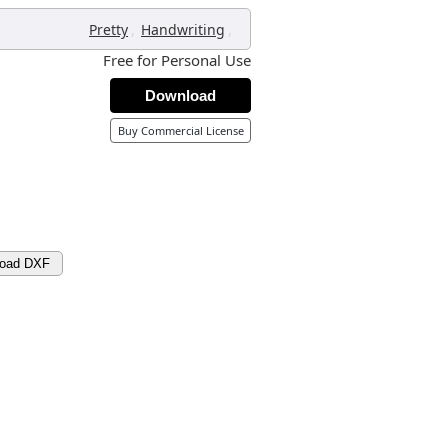
,
,
Pretty
Handwriting
Free for Personal Use
Download
Buy Commercial License
oad DXF