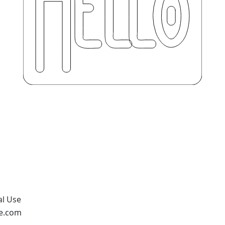
al Use
pe.com