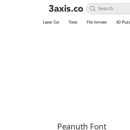
Laser Cut
Tools
File formats
3D Puzz
Peanuth Font