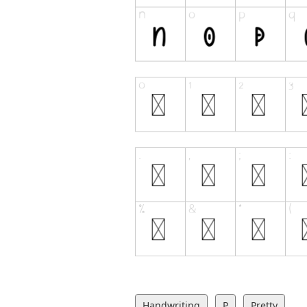
Handwriting
P
Pretty